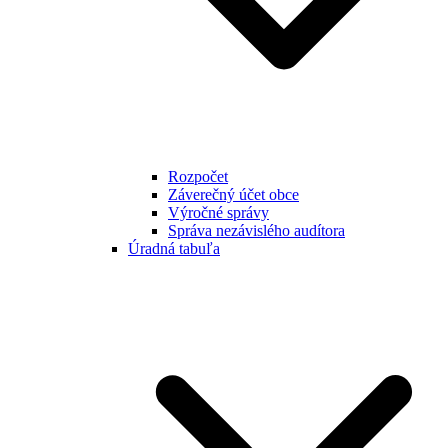
Rozpočet
Záverečný účet obce
Výročné správy
Správa nezávislého audítora
Úradná tabuľa