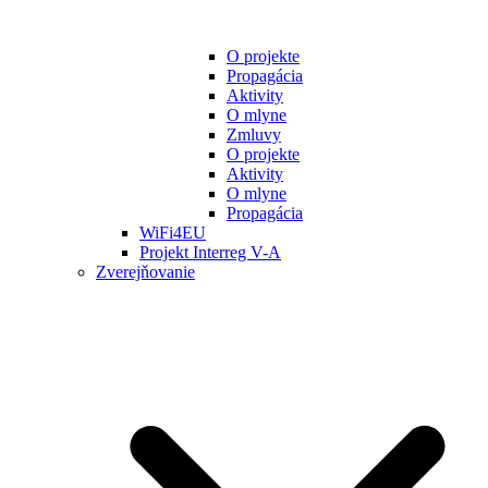
O projekte
Propagácia
Aktivity
O mlyne
Zmluvy
O projekte
Aktivity
O mlyne
Propagácia
WiFi4EU
Projekt Interreg V-A
Zverejňovanie