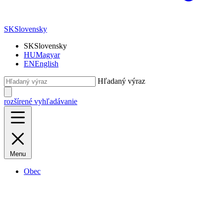
SK
Slovensky
SK
Slovensky
HU
Magyar
EN
English
Hľadaný výraz
rozšírené vyhľadávanie
Menu
Obec