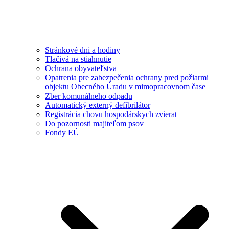
Stránkové dni a hodiny
Tlačivá na stiahnutie
Ochrana obyvateľstva
Opatrenia pre zabezpečenia ochrany pred požiarmi
objektu Obecného Úradu v mimopracovnom čase
Zber komunálneho odpadu
Automatický externý defibrilátor
Registrácia chovu hospodárskych zvierat
Do pozornosti majiteľom psov
Fondy EÚ