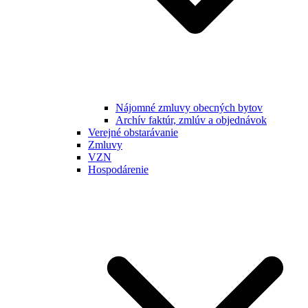
Nájomné zmluvy obecných bytov
Archív faktúr, zmlúv a objednávok
Verejné obstarávanie
Zmluvy
VZN
Hospodárenie