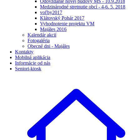
Odovzdanie novej budovy MŠ - 10.9.2018
Medzinárodné stretnutie obcí - 4-6. 5. 2018
voľby2017
Klátovský Pohár 2017
Vyhodnotenie projektu VM
Majáles 2016
Kalendár akcií
Fotogaléria
Obecné dni - Majáles
Kontakty
Mobilná aplikácia
Informácie od nás
Seniori-kiosk