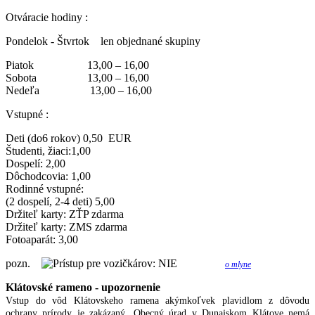
Otváracie hodiny :
Pondelok - Štvrtok len objednané skupiny
Piatok 13,00 – 16,00
Sobota 13,00 – 16,00
Nedeľa 13,00 – 16,00
Vstupné :
Deti (do6 rokov) 0,50 EUR
Študenti, žiaci:1,00
Dospelí: 2,00
Dôchodcovia: 1,00
Rodinné vstupné:
(2 dospelí, 2-4 deti) 5,00
Držiteľ karty: ZŤP zdarma
Držiteľ karty: ZMS zdarma
Fotoaparát: 3,00
pozn.
o mlyne
Klátovské rameno - upozornenie
Vstup do vôd Klátovskeho ramena akýmkoľvek plavidlom z dôvodu
ochrany prírody je zakázaný. Obecný úrad v Dunajskom Klátove nemá