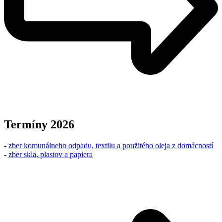
Termíny 2026
-
zber komunálneho odpadu, textilu a použitého oleja z domácností
-
zber skla, plastov a papiera