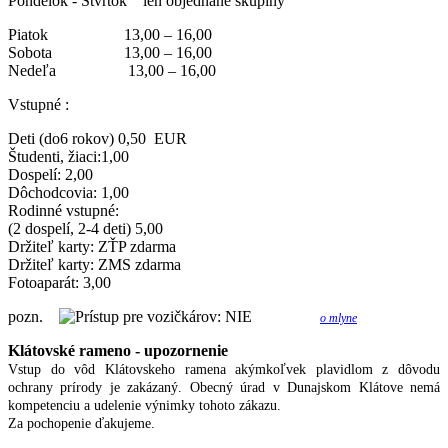
Pondelok - Štvrtok len objednané skupiny
Piatok 13,00 – 16,00
Sobota 13,00 – 16,00
Nedeľa 13,00 – 16,00
Vstupné :
Deti (do6 rokov) 0,50 EUR
Študenti, žiaci:1,00
Dospelí: 2,00
Dôchodcovia: 1,00
Rodinné vstupné:
(2 dospelí, 2-4 deti) 5,00
Držiteľ karty: ZŤP zdarma
Držiteľ karty: ZMS zdarma
Fotoaparát: 3,00
pozn.
o mlyne
Klátovské rameno - upozornenie
Vstup do vôd Klátovskeho ramena akýmkoľvek plavidlom z dôvodu
ochrany prírody je zakázaný. Obecný úrad v Dunajskom Klátove nemá
kompetenciu a udelenie výnimky tohoto zákazu.
Za pochopenie ďakujeme.