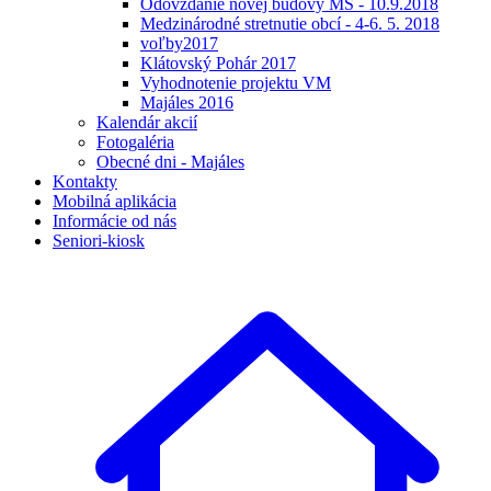
Odovzdanie novej budovy MŠ - 10.9.2018
Medzinárodné stretnutie obcí - 4-6. 5. 2018
voľby2017
Klátovský Pohár 2017
Vyhodnotenie projektu VM
Majáles 2016
Kalendár akcií
Fotogaléria
Obecné dni - Majáles
Kontakty
Mobilná aplikácia
Informácie od nás
Seniori-kiosk