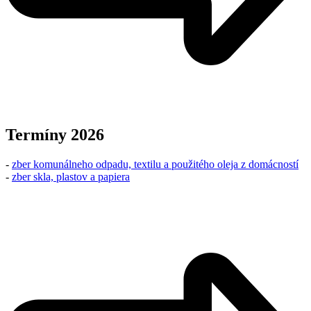
Termíny 2026
-
zber komunálneho odpadu, textilu a použitého oleja z domácností
-
zber skla, plastov a papiera