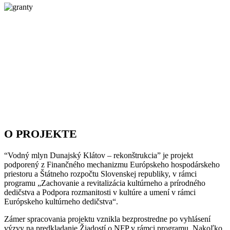
O PROJEKTE
“Vodný mlyn Dunajský Klátov – rekonštrukcia” je projekt
podporený z Finančného mechanizmu Európskeho hospodárskeho
priestoru a Štátneho rozpočtu Slovenskej republiky, v rámci
programu „Zachovanie a revitalizácia kultúrneho a prírodného
dedičstva a Podpora rozmanitosti v kultúre a umení v rámci
Európskeho kultúrneho dedičstva“.
Zámer spracovania projektu vznikla bezprostredne po vyhlásení
výzvy na predkladanie Žiadostí o NFP v rámci programu. Nakoľko