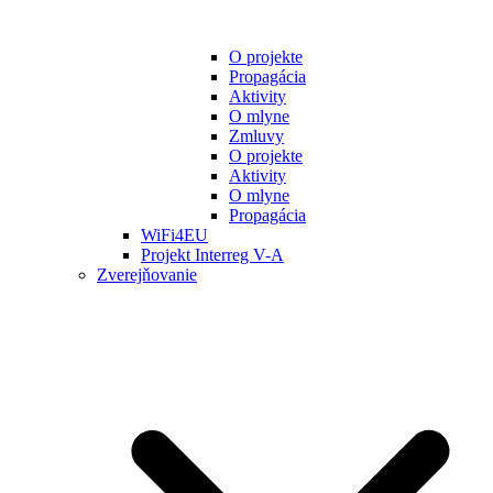
O projekte
Propagácia
Aktivity
O mlyne
Zmluvy
O projekte
Aktivity
O mlyne
Propagácia
WiFi4EU
Projekt Interreg V-A
Zverejňovanie