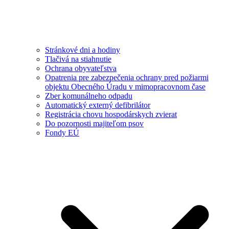
Stránkové dni a hodiny
Tlačivá na stiahnutie
Ochrana obyvateľstva
Opatrenia pre zabezpečenia ochrany pred požiarmi
objektu Obecného Úradu v mimopracovnom čase
Zber komunálneho odpadu
Automatický externý defibrilátor
Registrácia chovu hospodárskych zvierat
Do pozornosti majiteľom psov
Fondy EÚ