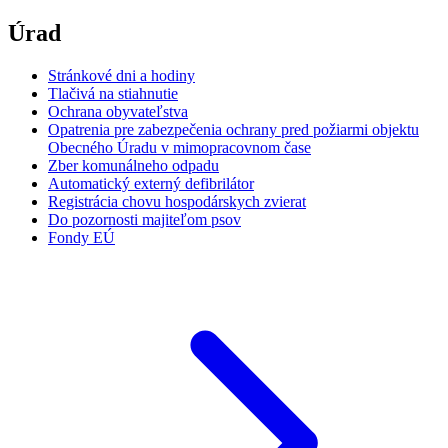
Úrad
Stránkové dni a hodiny
Tlačivá na stiahnutie
Ochrana obyvateľstva
Opatrenia pre zabezpečenia ochrany pred požiarmi objektu
Obecného Úradu v mimopracovnom čase
Zber komunálneho odpadu
Automatický externý defibrilátor
Registrácia chovu hospodárskych zvierat
Do pozornosti majiteľom psov
Fondy EÚ