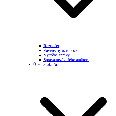
Rozpočet
Záverečný účet obce
Výročné správy
Správa nezávislého audítora
Úradná tabuľa