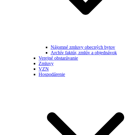
Nájomné zmluvy obecných bytov
Archív faktúr, zmlúv a objednávok
Verejné obstarávanie
Zmluvy
VZN
Hospodárenie