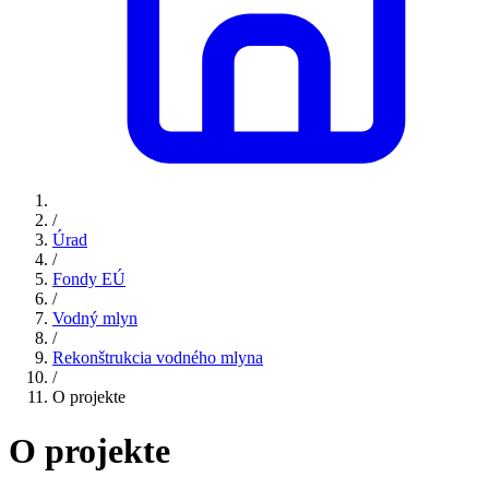
/
Úrad
/
Fondy EÚ
/
Vodný mlyn
/
Rekonštrukcia vodného mlyna
/
O projekte
O projekte