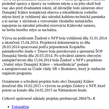
posledné opravy a úpravy na vodnom mlyne a na jeho okolí boli
viac ako pred dvadsiatimi rokmi, už dávnejšie bolo zámerom obce
Dunajský Klátov komplexná obnova a rekonštrukcia vodného
mlyna ktorý je vyhlásený ako národná kultúrno-technická pamiatka
a to naviac v súvislosti a vytvorením vhodného turistického
napojenia na národnú prírodnú rezerváciu Klátovské rameno,
na brehu ktorého mlyn sa nachádza.
Výzva na podávanie Žiadostí o NFP bola vyhlásená dňa 31.01.2014
a ukončená 15.04.2014. Projektová dokumentácia zo dňa
28.03.2014 spracovaná podľa pripomienok Krajského
pamiatkového úradu v Trnave bola prerokovaná a spresnená ŠOP
Dunajská Streda dňa 20.03.2014. Po schválení zámeru obecným
zastupiteľstvom dňa 15.04.2014 bola Žiadosť o NFP s projektom
„Vodný mlyn Dunajský Klátov – rekonštrukcia“ podaná
a zaregistrovaná na Úrade vlády SR v Bratislave, ktorý je riadiacim
orgánom programu.
Oznámenie o schválení projektu bolo obci Dunajský Klátov
doručené dňa 10.02.2015 s výzvou na podpis Zmluvy o NFP, ktoré
potom sa konalo dňa 24.02.2015 na Nitrianskom hrade.
Celkové oprávnené náklady projektu predstavujú 280479
.- €
Fotogaléria