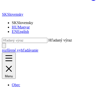
SK
Slovensky
SK
Slovensky
HU
Magyar
EN
English
Hľadaný výraz
rozšírené vyhľadávanie
Menu
Obec