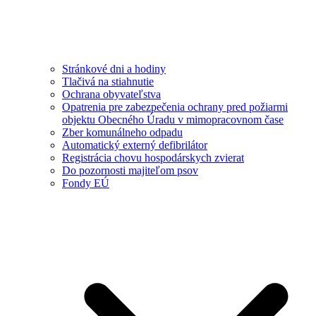
Stránkové dni a hodiny
Tlačivá na stiahnutie
Ochrana obyvateľstva
Opatrenia pre zabezpečenia ochrany pred požiarmi
objektu Obecného Úradu v mimopracovnom čase
Zber komunálneho odpadu
Automatický externý defibrilátor
Registrácia chovu hospodárskych zvierat
Do pozornosti majiteľom psov
Fondy EÚ