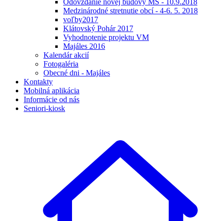
Odovzdanie novej budovy MŠ - 10.9.2018
Medzinárodné stretnutie obcí - 4-6. 5. 2018
voľby2017
Klátovský Pohár 2017
Vyhodnotenie projektu VM
Majáles 2016
Kalendár akcií
Fotogaléria
Obecné dni - Majáles
Kontakty
Mobilná aplikácia
Informácie od nás
Seniori-kiosk