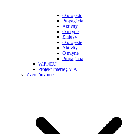
O projekte
Propagácia
Aktivity
O mlyne
Zmluvy
O projekte
Aktivity
O mlyne
Propagácia
WiFi4EU
Projekt Interreg V-A
Zverejňovanie