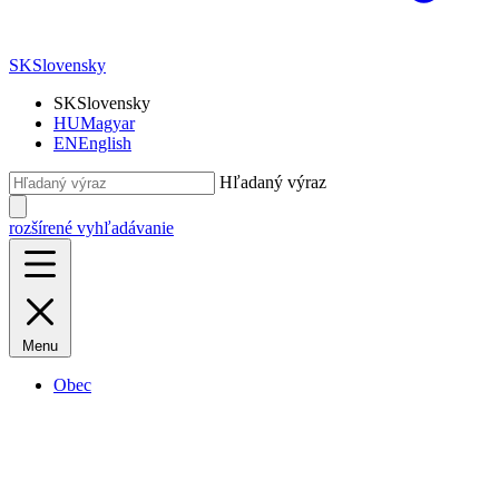
SK
Slovensky
SK
Slovensky
HU
Magyar
EN
English
Hľadaný výraz
rozšírené vyhľadávanie
Menu
Obec