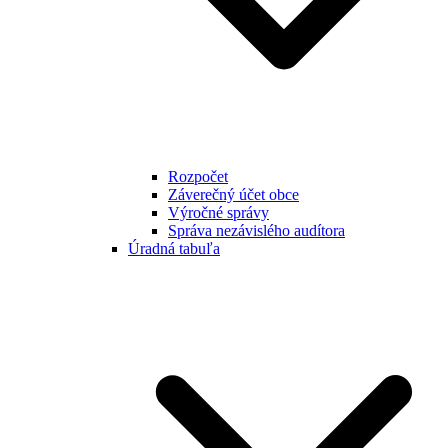
Rozpočet
Záverečný účet obce
Výročné správy
Správa nezávislého audítora
Úradná tabuľa