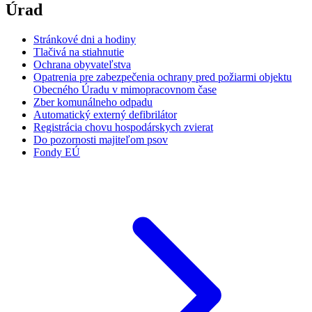
Úrad
Stránkové dni a hodiny
Tlačivá na stiahnutie
Ochrana obyvateľstva
Opatrenia pre zabezpečenia ochrany pred požiarmi objektu
Obecného Úradu v mimopracovnom čase
Zber komunálneho odpadu
Automatický externý defibrilátor
Registrácia chovu hospodárskych zvierat
Do pozornosti majiteľom psov
Fondy EÚ