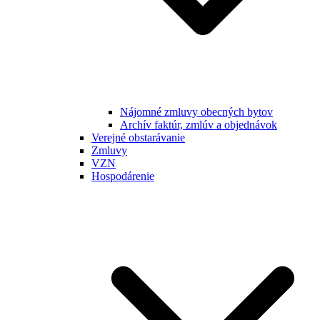
Nájomné zmluvy obecných bytov
Archív faktúr, zmlúv a objednávok
Verejné obstarávanie
Zmluvy
VZN
Hospodárenie